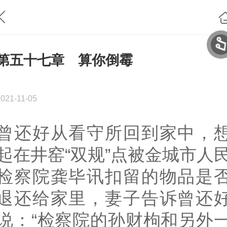
第五十七章 算你倒霉
2021-11-05
曾还好从看守所回到家中，
起在井窑“双规”点被金城市人
检察院龚毕讯扣留的物品是
退还给家里，妻子告诉曾还
说：“检察院的孙财枸和另外